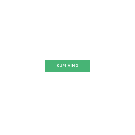
Merlot Premium
Cuvée Unique
Lasin
KUPI VINO