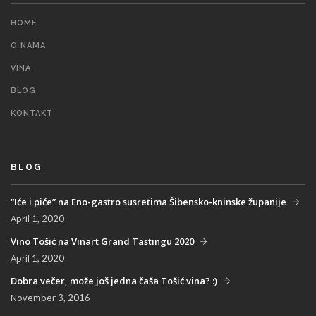
HOME
O NAMA
VINA
BLOG
KONTAKT
BLOG
“Iće i piće” na Eno-gastro susretima Šibensko-kninske županije
April
1, 2020
Vino Tošić na Vinart Grand Tastingu 2020
April
1, 2020
Dobra večer, može još jedna čaša Tošić vina? :)
November
3, 2016