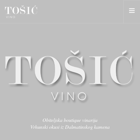
HOME
O NAMA
VINA
BLOG
KONTAKT
SEARCH SITE
SHOPPING CART
HR
Obiteljska boutique vinarija
Vrhunski okusi iz Dalmatinskog kamena