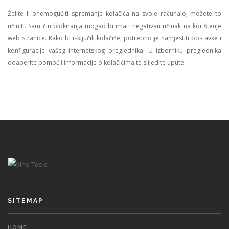
Želite li onemogućiti spremanje kolačića na svoje računalo, možete to
učiniti. Sam čin blokiranja mogao bi imati negativan učinak na korištenje
web stranice. Kako bi isključili kolačiće, potrebno je namjestiti postavke i
konfiguracije vašeg internetskog preglednika. U izborniku preglednika
odaberite pomoć i informacije o kolačićima te slijedite upute
SITEMAP
HOME