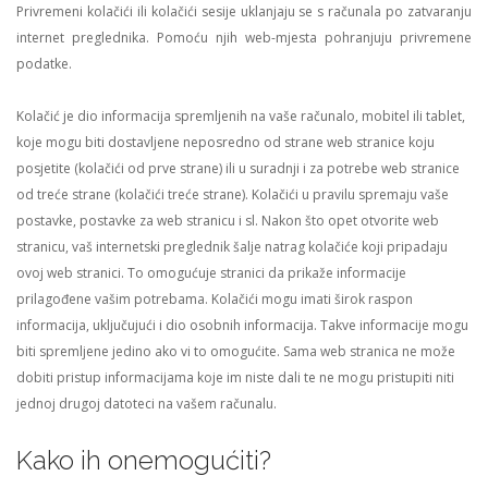
Privremeni kolačići ili kolačići sesije uklanjaju se s računala po zatvaranju
internet preglednika. Pomoću njih web-mjesta pohranjuju privremene
podatke.
Kolačić je dio informacija spremljenih na vaše računalo, mobitel ili tablet,
koje mogu biti dostavljene neposredno od strane web stranice koju
posjetite (kolačići od prve strane) ili u suradnji i za potrebe web stranice
od treće strane (kolačići treće strane). Kolačići u pravilu spremaju vaše
postavke, postavke za web stranicu i sl. Nakon što opet otvorite web
stranicu, vaš internetski preglednik šalje natrag kolačiće koji pripadaju
ovoj web stranici. To omogućuje stranici da prikaže informacije
prilagođene vašim potrebama. Kolačići mogu imati širok raspon
informacija, uključujući i dio osobnih informacija. Takve informacije mogu
biti spremljene jedino ako vi to omogućite. Sama web stranica ne može
dobiti pristup informacijama koje im niste dali te ne mogu pristupiti niti
jednoj drugoj datoteci na vašem računalu.
Kako ih onemogućiti?