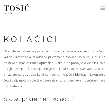
HOME
O NAMA
KOLAČIĆI
VINA
BLOG
Ova internet stranica privremeno sprema na vaše računalo određenu
količinu informacija, takozvane privremene cookies (kolačiće). Oni služe
KONTAKT
da bi web stranica radila optimalno i kako bi se poboljšalo vaše iskustvo
SEARCH SITE
pregledavanja i korištenja. Posjetom i korištenjem ove web stranice
pristajete na upotrebu kolačića koje je moguće i blokirati. Nakon toga
SHOPPING CART
ćete i dalje moći pregledavati web stranicu, ali vam neke mogućnosti neće
biti dostupne.
HR
Što su privremeni kolačići?