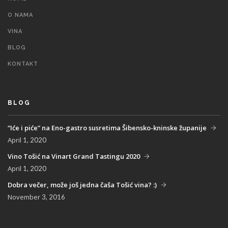
O NAMA
VINA
BLOG
KONTAKT
BLOG
“Iće i piće” na Eno-gastro susretima Šibensko-kninske županije
April
1, 2020
Vino Tošić na Vinart Grand Tastingu 2020
April
1, 2020
Dobra večer, može još jedna čaša Tošić vina? :)
November
3, 2016