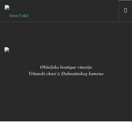
HOME
O NAMA
VINA
BLOG
Obiteljska boutique vinarija
KONTAKT
Vrhunski okusi iz Dalmatinskog kamena
SEARCH SITE
SHOPPING CART
HR