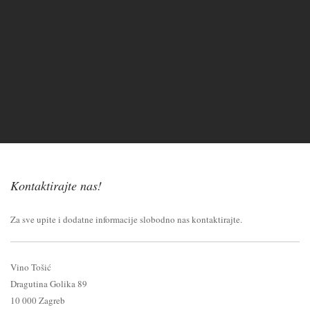
Kontaktirajte nas!
Za sve upite i dodatne informacije slobodno nas kontaktirajte.
Vino Tošić
Dragutina Golika 89
10 000 Zagreb