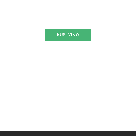
Cuvée Unique
Lasin
KUPI VINO