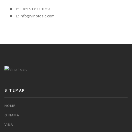
P: +385 91 633 1059
E: info@vinotosic.com
SITEMAP
HOME
O NAMA
VINA