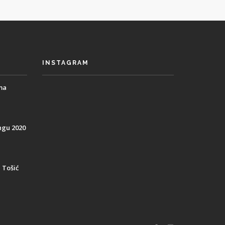
INSTAGRAM
ima
ngu 2020
 Tošić