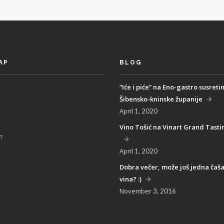
AP
BLOG
“Iće i piće” na Eno-gastro susret
Šibensko-kninske županije
April
1, 2020
Vino Tošić na Vinart Grand Tasti
T
April
1, 2020
Dobra večer, može još jedna čaša
vina? :)
November
3, 2016